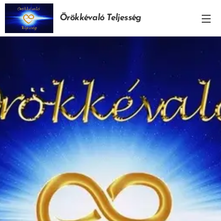
Örökkévaló Teljesség