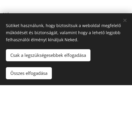
Név
Sütiket használunk, hogy biztosítsuk a weboldal megfelelő
működését és biztonságát, valamint hogy a lehető legjobb
felhasználói élményt kínáljuk Neked.
E-mail
Csak a legszükségesebbek elfogadása
Üzenet
Összes elfogadása
Küldés