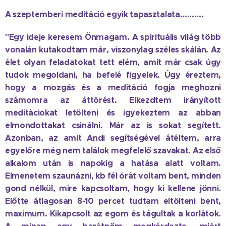
A szeptemberi meditáció egyik tapasztalata..........
"Egy ideje keresem Önmagam. A spirituális világ több
vonalán kutakodtam már, viszonylag széles skálán. Az
élet olyan feladatokat tett elém, amit már csak úgy
tudok megoldani, ha befelé figyelek. Úgy éreztem,
hogy a mozgás és a meditáció fogja meghozni
számomra az áttörést. Elkezdtem irányított
meditàciokat letölteni és igyekeztem az abban
elmondottakat csinálni. Már az is sokat segített.
Azonban, az amit Andi segítségével átéltem, arra
egyelőre még nem találok megfelelő szavakat. Az első
alkalom után is napokig a hatása alatt voltam.
Elmenetem szaunázni, kb fél óràt voltam bent, minden
gond nélkül, mire kapcsoltam, hogy ki kellene jönni.
Előtte átlagosan 8-10 percet tudtam eltölteni bent,
maximum. Kikapcsolt az egom és tágultak a korlàtok.