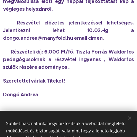
megvalósulása előtt egy nappal tájékoztatást kap a
végleges helyszínről.
👉 Részvétel előzetes jelentkezéssel lehetséges.
Jelentkezni lehet 10.02.-ig a
dongo.andrea@manyfold.hu email címen.
👉 Részvételi díj: 6.000 Ft/fő, Tiszta Forrás Waldorfos
pedagógusoknak a részvétel ingyenes , Waldorfos
szülők részére adományos .
Szeretettel várlak Titeket!
Dongó Andrea
Share
Sütiket használunk, hogy biztosítsuk a weboldal megfelelő
működését és biztonságát, valamint hogy a lehető legjobb