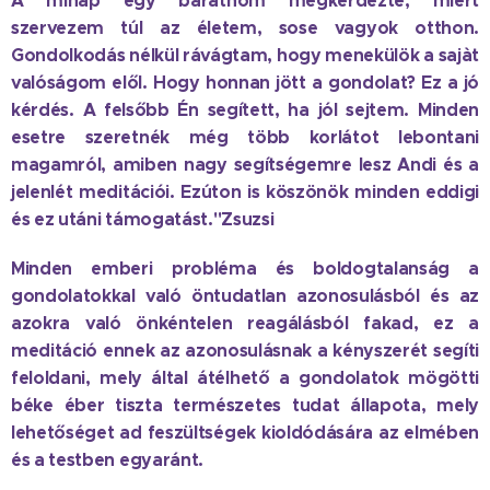
A minap egy barátnőm megkérdezte, miért
szervezem túl az életem, sose vagyok otthon.
Gondolkodás nélkül rávágtam, hogy menekülök a sajàt
valóságom elől. Hogy honnan jött a gondolat? Ez a jó
kérdés. A felsőbb Én segített, ha jól sejtem. Minden
esetre szeretnék még több korlátot lebontani
magamról, amiben nagy segítségemre lesz Andi és a
jelenlét meditációi. Ezúton is köszönök minden eddigi
és ez utáni támogatást."Zsuzsi
Minden emberi probléma és boldogtalanság a
gondolatokkal való öntudatlan azonosulásból és az
azokra való önkéntelen reagálásból fakad, ez a
meditáció ennek az azonosulásnak a kényszerét segíti
feloldani, mely által átélhető a gondolatok mögötti
béke éber tiszta természetes tudat állapota, mely
lehetőséget ad feszültségek kioldódására az elmében
és a testben egyaránt.