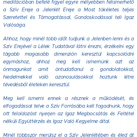
meditációban befelé figyel egyre mélyebben felismerhető
a Szív Ereje a Jelenlét Ereje a Most tökéletes teljes
Szeretettel és Támogatással, Gondoskodással teli Igaz
Valósága.
Ahhoz, hogy minél több időt tudjunk a Jelenben lenni és a
Szív Erejével a Lélek Tudatával látni érezni, érzékelni egy
tágabb magasabb dimenzión keresztül kapcsolódni
egymáshoz, ahhoz meg kell ismernünk azt az
önmagunkat amit öntudatlanul a gondolatokkal,
hiedelmekkel való azonosulásokkal hoztunk létre
tévedésből életeken keresztül.
Meg kell ismerni ennek a résznek a működését, és
elfogadással telve a Szív Forrásába kell fogadnunk, hogy
ott feloldozást nyerjen az Igaz Megbocsátás és Feltétel
nélküli Együttérzés és Igaz Való Kegyelme által.
Minél többször merülsz el a Szív Jelenlétében és éled át