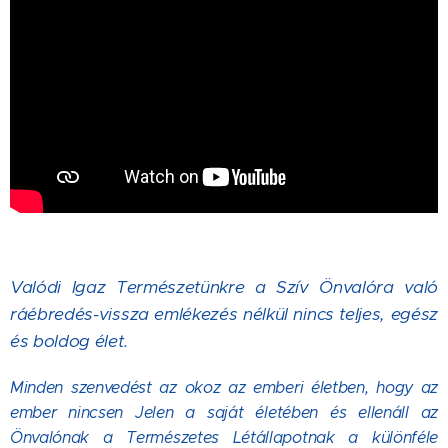
Valódi Igaz Természetünkre a Szív Önvalóra való
ráébredés-vissza emlékezés nélkül nincs teljes, egész
és boldog élet.
Minden szenvedést az okoz az emberi életben, hogy az
ember nincsen Jelen a saját életében és ellenáll az
Önvalónak a Természetes Létállapotnak a különféle