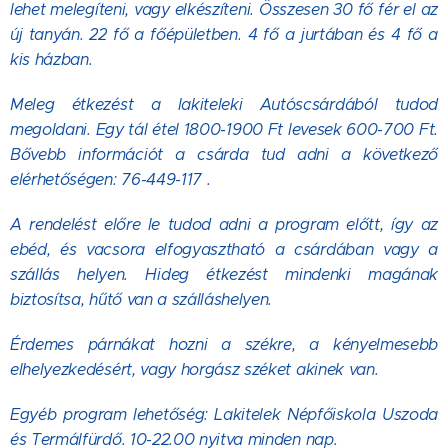
lehet melegíteni, vagy elkészíteni. Összesen 30 fő fér el az
új tanyán. 22 fő a főépületben. 4 fő a jurtában és 4 fő a
kis házban.
Meleg étkezést a lakiteleki Autóscsárdából tudod
megoldani. Egy tál étel 1800-1900 Ft levesek 600-700 Ft.
Bővebb információt a csárda tud adni a következő
elérhetőségen: 76-449-117 .
A rendelést előre le tudod adni a program előtt, így az
ebéd, és vacsora elfogyasztható a csárdában vagy a
szállás helyen. Hideg étkezést mindenki magának
biztosítsa, hűtő van a szálláshelyen.
Érdemes párnákat hozni a székre, a kényelmesebb
elhelyezkedésért, vagy horgász széket akinek van.
Egyéb program lehetőség: Lakitelek Népfőiskola Uszoda
és Termálfürdő. 10-22.00 nyitva minden nap.