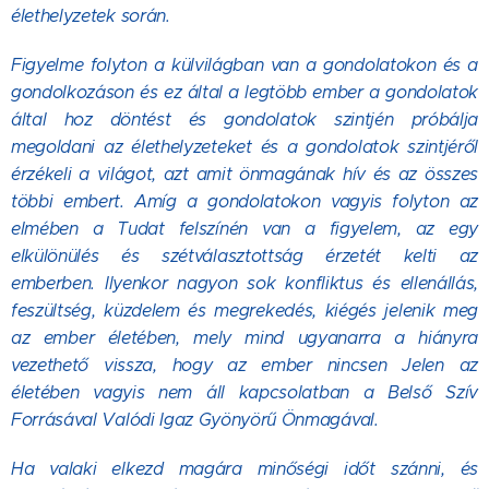
élethelyzetek során.
Figyelme folyton a külvilágban van a gondolatokon és a
gondolkozáson és ez által a legtöbb ember a gondolatok
által hoz döntést és gondolatok szintjén próbálja
megoldani az élethelyzeteket és a gondolatok szintjéről
érzékeli a világot, azt amit önmagának hív és az összes
többi embert. Amíg a gondolatokon vagyis folyton az
elmében a Tudat felszínén van a figyelem, az egy
elkülönülés és szétválasztottság érzetét kelti az
emberben. Ilyenkor nagyon sok konfliktus és ellenállás,
feszültség, küzdelem és megrekedés, kiégés jelenik meg
az ember életében, mely mind ugyanarra a hiányra
vezethető vissza, hogy az ember nincsen Jelen az
életében vagyis nem áll kapcsolatban a Belső Szív
Forrásával Valódi Igaz Gyönyörű Önmagával.
Ha valaki elkezd magára minőségi időt szánni, és