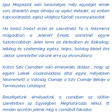
Igaz Magaddal való bensőséges mély egységet ennek
sors átalakító ereje áthatja az egész életedet, az emberi
kapcsolataidat, egész világhoz fűződő viszonyulásodat.
Ha belső hívást érzel és szeretnéd Te is felismerni
magadban a Jelenlét Erejét, szeretnél egyre
tudatosabban Jelen lenni az életedben és fizikailag,
lelkileg és szellemileg egész, teljes, boldog életet élni
,akkor szeretettel várunk erre az elvonulásra.
Közös Szív Csendben való elmélyedés áldása , hogy az
egyéni Lelkek összeolvadása által egyre mélyebben
felismerhető a Valóság Csendje a Szív Csendje Békéje a
Természetes Létállapot.
Beszélgetünk elmélyedünk a csendben az időtlen
szeretetben az Egységben. Meghatározás nélkül, itt
minden spontán jelenik meg a csendből fakadva.