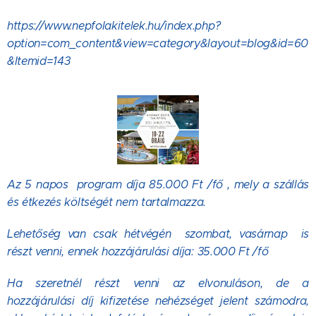
https://www.nepfolakitelek.hu/index.php?
option=com_content&view=category&layout=blog&id=60
&Itemid=143
Az 5 napos program díja 85.000 Ft /fő , mely a szállás
és étkezés költségét nem tartalmazza.
Lehetőség van csak hétvégén szombat, vasárnap is
részt venni, ennek hozzájárulási díja: 35
.000 Ft /fő
Ha szeretnél részt venni az elvonuláson, de a
hozzájárulási díj kifizetése nehézséget jelent számodra,