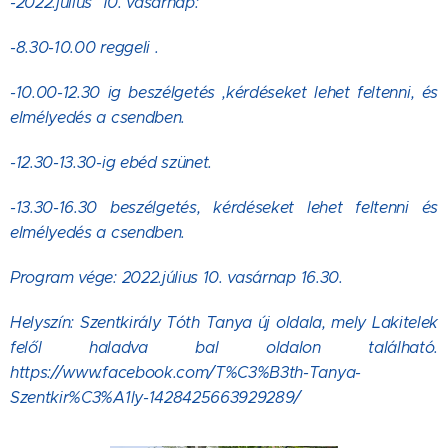
-2022.július 10. vasárnap:
-8.30-10.00 reggeli .
-10.00-12.30 ig beszélgetés ,kérdéseket lehet feltenni, és
elmélyedés a csendben.
-12.30-13.30-ig ebéd szünet.
-13.30-16.30 beszélgetés, kérdéseket lehet feltenni és
elmélyedés a csendben.
Program vége: 2022.július 10. vasárnap 16.30.
Helyszín: Szentkirály Tóth Tanya új oldala, mely Lakitelek
felől haladva bal oldalon található.
https://www.facebook.com/T%C3%B3th-Tanya-
Szentkir%C3%A1ly-1428425663929289/