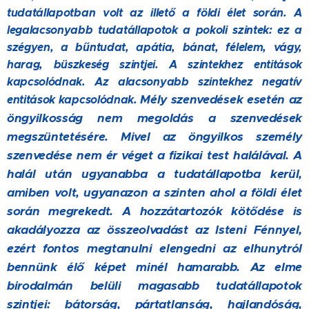
tudatállapotban volt az illető a földi élet során. A
legalacsonyabb tudatállapotok a pokoli szintek: ez a
szégyen, a bűntudat, apátia, bánat, félelem, vágy,
harag, büszkeség szintjei. A szintekhez entitások
kapcsolódnak. Az alacsonyabb szintekhez negatív
Mély szenvedések esetén az
entitások kapcsolódnak.
öngyilkosság nem megoldás a szenvedések
megszüntetésére. Mivel az öngyilkos személy
szenvedése nem ér véget a fizikai test halálával. A
halál után ugyanabba a tudatállapotba kerül,
amiben volt, ugyanazon a szinten ahol a földi élet
során megrekedt. A hozzátartozók kötődése is
akadályozza az összeolvadást az Isteni Fénnyel,
ezért fontos megtanulni elengedni az elhunytról
bennünk élő képet minél hamarabb. Az elme
birodalmán belüli magasabb tudatállapotok
szintjei: bátorság, pártatlanság, hajlandóság,