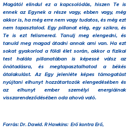
Magától elindul ez a kapcsolódás, hiszen Te is
ennek az Egynek a része vagy, ebben vagy, még
akkor is, ha még erre nem vagy tudatos, és még ezt
nem tapasztalod. Egy pillanat elég, egy szikra, és
Te is ezt felismered. Tanulj meg elengedni, és
tanuld meg magad átadni annak ami van. Ha ezt
sokat gyakorlod a földi élet során, akkor a fizikai
test halála pillanatában is képessé válsz az
önátadásra, és megtapasztalhatod a békés
átalakulást. Az Egy jelenléte képes támogatást
nyújtani elhunyt hozzátartozók elengedésében és
az elhunyt ember személyi energiáinak
visszarendeződésében oda ahová való.
Forrás: Dr. Dawid. R Hawkins: Erő kontra Erő,