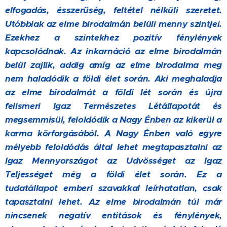
elfogadás, ésszerűség, feltétel nélküli szeretet.
Utóbbiak az elme birodalmán belüli menny szintjei.
Ezekhez a szintekhez pozitív fénylények
kapcsolódnak. Az inkarnáció az elme birodalmán
belül zajlik, addig amíg az elme birodalma meg
nem haladódik a földi élet során. Aki meghaladja
az elme birodalmát a földi lét során és újra
felismeri Igaz Természetes Létállapotát és
megsemmisül, feloldódik a Nagy Énben az kikerül a
karma körforgásából. A Nagy Énben való egyre
mélyebb feloldódás által lehet megtapasztalni az
Igaz Mennyországot az Udvösséget az Igaz
Teljességet még a földi élet során. Ez a
tudatállapot emberi szavakkal leírhatatlan, csak
tapasztalni lehet. Az elme birodalmán túl már
nincsenek negatív entitások és fénylények,