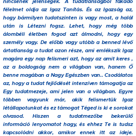
nincsenek jelenségek. A tudatlanságból fakadó
félelmet oldja az Igaz Tanítás. És az Igazság az,
hogy bármilyen tudatszinten is vagy most, a halál
után is Létezni fogsz. Lehet, hogy még több
álombéli életben fogod azt álmodni, hogy egy
személy vagy. De előbb vagy utóbb a benned lévő
ártatlanság a tudat azon része, ami emlékszik Igaz
magára egy nap felismeri azt, hogy az amit keres ,
az a boldogság nem a világban van, hanem Ő
benne magában a Nagy Egészben van.. Csodálatos
az, hogy a tudat fejlődését intenzíven támogatja az
Egy tudatmezeje, ami jelen van a világban. Egyre
többen vagyunk már, akik felismertük Igaz
létállapotunkat és ez támogat Téged is ki e sorokat
olvasod. Hiszen a tudatmezőbe bekerülő
információ lenyomatot hagy, és ehhez Te is tudsz
kapcsolódni akkor, amikor ennek itt az ideje.