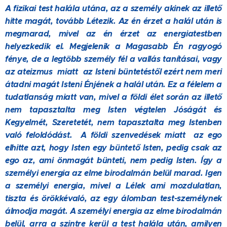
A fizikai test halála utána, az a személy akinek az illető
hitte magát, tovább Létezik. Az én érzet a halál után is
megmarad, mivel az én érzet az energiatestben
helyezkedik el. Megjelenik a Magasabb Én ragyogó
fénye, de a legtöbb személy fél a vallás tanításai, vagy
az ateizmus miatt az Isteni büntetéstől ezért nem meri
átadni magát Isteni Énjének a halál után. Ez a félelem a
tudatlanság miatt van, mivel a földi élet során az illető
nem tapasztalta meg Isten végtelen Jóságát és
Kegyelmét, Szeretetét, nem tapasztalta meg Istenben
való feloldódást. A földi szenvedések miatt az ego
elhitte azt, hogy Isten egy büntető Isten, pedig csak az
ego az, ami önmagát bünteti, nem pedig Isten. Így a
személyi energia az elme birodalmán belül marad. Igen
a személyi energia, mivel a Lélek ami mozdulatlan,
tiszta és örökkévaló, az egy álomban test-személynek
álmodja magát. A személyi energia az elme birodalmán
belül, arra a szintre kerül a test halála után, amilyen