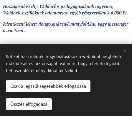
Hozzájárulási díj: Waldorfos pedagógusoknak ingyenes,
Waldorfos szülőknek adományos, egyéb résztvevőknek 6.000 Ft.
Jelentkezni lehet: dongo.andrea@manyfold.hu, vagy messenger
üzenetben .
Share
Sütiket használunk, hogy biztosítsuk a weboldal megfelelő
működését és biztonságát, valamint hogy a lehető legjobb
felhasználói élményt kínáljuk Neked.
Csak a legszükségesebbek elfogadása
© 2018 Örökkévaló Teljesség,
Összes elfogadása
Az oldalt a
Webnode
működteti
Sütik
Készítsd el weboldaladat ingyen!