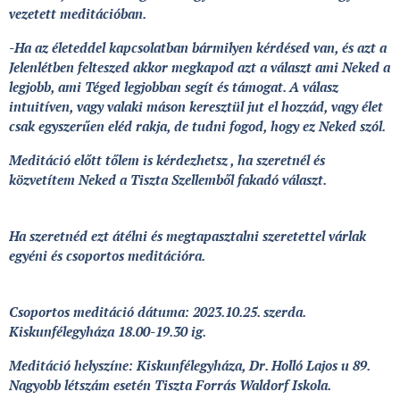
vezetett meditációban.
-Ha az életeddel kapcsolatban bármilyen kérdésed van, és azt a
Jelenlétben felteszed akkor megkapod azt a választ ami Neked a
legjobb, ami Téged legjobban segít és támogat. A válasz
intuitíven, vagy valaki máson keresztül jut el hozzád, vagy élet
csak egyszerűen eléd rakja, de tudni fogod, hogy ez Neked szól.
Meditáció előtt tőlem is kérdezhetsz , ha szeretnél és
közvetítem Neked a Tiszta Szellemből fakadó választ.
Ha szeretnéd ezt átélni és megtapasztalni szeretettel várlak
egyéni és csoportos meditációra.
Csoportos meditáció dátuma: 2023.10.25. szerda.
Kiskunfélegyháza 18.00-19.30 ig.
Meditáció helyszíne: Kiskunfélegyháza, Dr. Holló Lajos u 89.
Nagyobb létszám esetén Tiszta Forrás Waldorf Iskola.