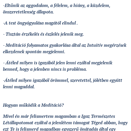
-Eltűnik az aggodalom, a félelem, a hiány, a küzdelem,
önszeretetlenség állapota.
-A test öngyógyulása magától elindul .
- Tisztán érzékelés és észlelés jelenik meg.
- Meditáció folyamatos gyakorlása által az Intuitív megérzések
elkezdenek spontán megjelenni.
- Átéled milyen is igazából jelen lenni ezáltal megjelenik
benned, hogy a jelenben nincs is probléma.
-Átéled milyen igazából örömmel, szeretettel, jólétben együtt
lenni magaddal.
Hogyan működik a Meditáció?
Mivel én már felismertem magamban a Igaz Természetes
Létállapotomat ezáltal a jelenlétem támogat Téged abban, hogy
ezt Te is felismerd magadban egyszerű önátadás által egy