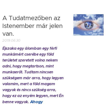
A Tudatmezőben az
Istenember már jelen
van.
2019.06.30
Éjszaka egy álomban egy férfi
munkámért cserébe egy föld
területet szeretett volna nekem
adni, hogy megtartson, mint
munkaerőt. Tudtam nincsen
szükségem már arra, hogy legyen
valamim, mert a föld magam
vagyok és nincs szükség arra,
hogy ez az enyém legyen, mert Én
Ahogy
benne vagyok.