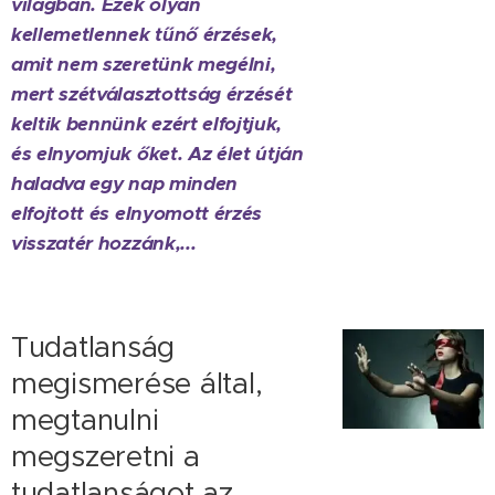
világban. Ezek olyan
kellemetlennek tűnő érzések,
amit nem szeretünk megélni,
mert szétválasztottság érzését
keltik bennünk ezért elfojtjuk,
és elnyomjuk őket. Az élet útján
haladva egy nap minden
elfojtott és elnyomott érzés
visszatér hozzánk,...
Tudatlanság
megismerése által,
megtanulni
megszeretni a
tudatlanságot az