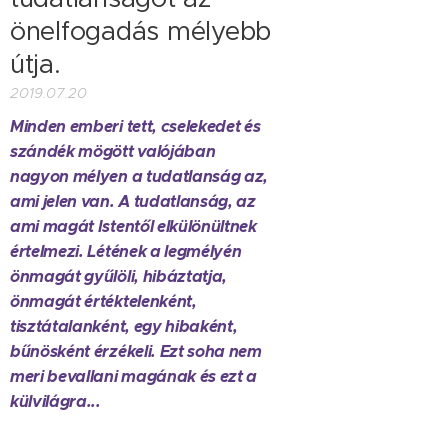
önelfogadás mélyebb
útja.
2019.07.20
Minden emberi tett, cselekedet és
szándék mögött valójában
nagyon mélyen a tudatlanság az,
ami jelen van. A tudatlanság, az
ami magát Istentől elkülönültnek
értelmezi. Létének a legmélyén
önmagát gyűlöli, hibáztatja,
önmagát értéktelenként,
tisztátalanként, egy hibaként,
bűnösként érzékeli. Ezt soha nem
meri bevallani magának és ezt a
külvilágra...