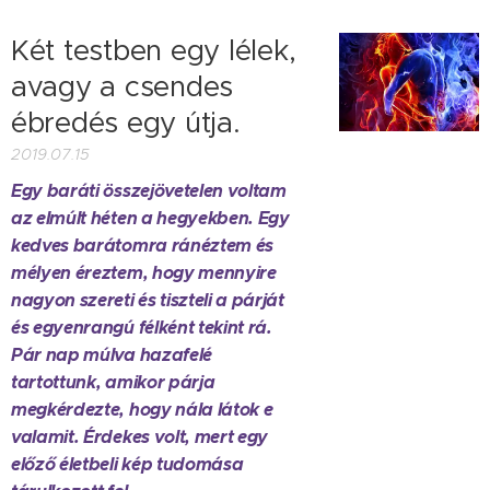
Két testben egy lélek,
avagy a csendes
ébredés egy útja.
2019.07.15
Egy baráti összejövetelen voltam
az elmúlt héten a hegyekben. Egy
kedves barátomra ránéztem és
mélyen éreztem, hogy mennyire
nagyon szereti és tiszteli a párját
és egyenrangú félként tekint rá.
Pár nap múlva hazafelé
tartottunk, amikor párja
megkérdezte, hogy nála látok e
valamit. Érdekes volt, mert egy
előző életbeli kép tudomása