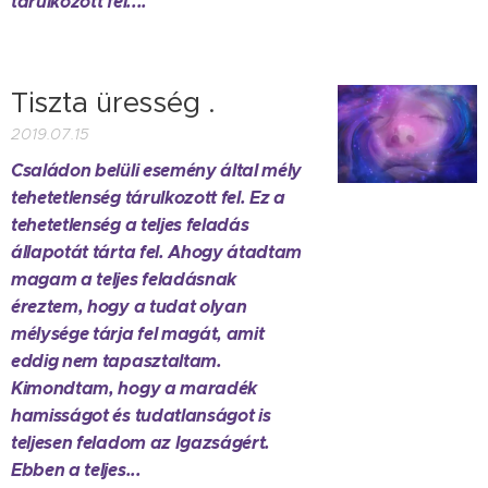
tárulkozott fel....
Tiszta üresség .
2019.07.15
Családon belüli esemény által mély
tehetetlenség tárulkozott fel. Ez a
tehetetlenség a teljes feladás
állapotát tárta fel. Ahogy átadtam
magam a teljes feladásnak
éreztem, hogy a tudat olyan
mélysége tárja fel magát, amit
eddig nem tapasztaltam.
Kimondtam, hogy a maradék
hamisságot és tudatlanságot is
teljesen feladom az Igazságért.
Ebben a teljes...